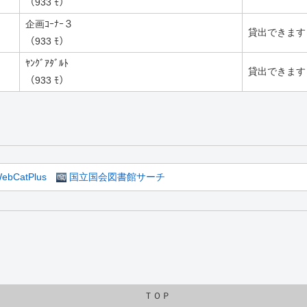
（933 ﾓ）
企画ｺｰﾅｰ３
貸出できます
（933 ﾓ）
ﾔﾝｸﾞｱﾀﾞﾙﾄ
貸出できます
（933 ﾓ）
ebCatPlus
国立国会図書館サーチ
ＴＯＰ