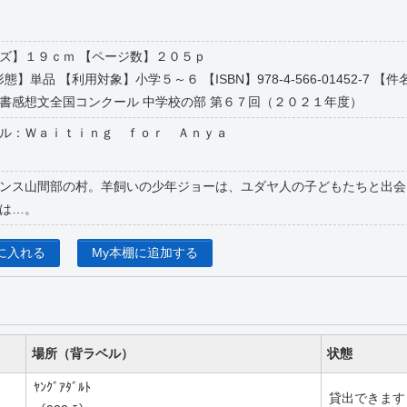
【サイズ】１９ｃｍ 【ページ数】２０５ｐ
形態】単品 【利用対象】小学５～６ 【ISBN】978-4-566-01452-7
書感想文全国コンクール 中学校の部 第６７回（２０２１年度）
ル：Ｗａｉｔｉｎｇ ｆｏｒ Ａｎｙａ
ンス山間部の村。羊飼いの少年ジョーは、ユダヤ人の子どもたちと出会
は…。
に入れる
My本棚に追加する
場所（背ラベル）
状態
ﾔﾝｸﾞｱﾀﾞﾙﾄ
貸出できます