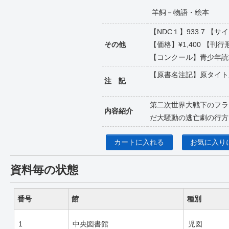
羊飼－物語・絵本
【NDC１】933.7 
その他
【価格】¥1,400 【刊行
【コンクール】青少年読
【原書名注記】原タイト
注 記
第二次世界大戦下のフラ
内容紹介
だ大騒動の逃亡劇の行方
カートに入れる
お気に入り
資料毎の状態
番号
館
種別
1
中央図書館
児図