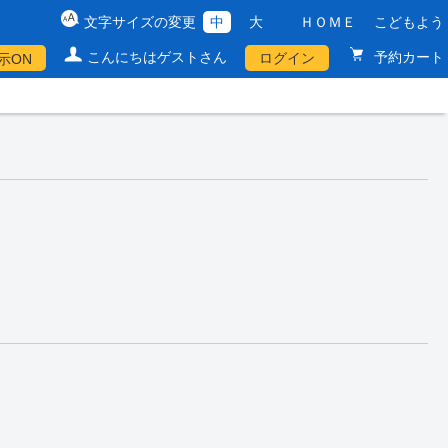
文字サイズの変更
中
大
ＨＯＭＥ
こどもよう
こんにちはゲストさん
予約カート
ログイン
示ON