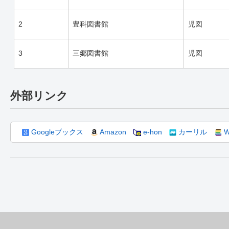
2
豊科図書館
児図
3
三郷図書館
児図
外部リンク
Googleブックス
Amazon
e-hon
カーリル
W