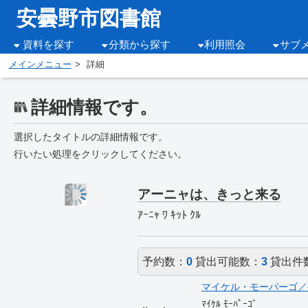
安曇野市図書館
資料を探す
分類から探す
利用照会
サブ
メインメニュー
詳細
詳細情報です。
選択したタイトルの詳細情報です。
行いたい処理をクリックしてください。
アーニャは、きっと来る
ｱｰﾆｬ ﾜ ｷｯﾄ ｸﾙ
予約数：
0
貸出可能数：
3
貸出件
マイケル・モーパーゴ／
ﾏｲｹﾙ ﾓｰﾊﾟｰｺﾞ