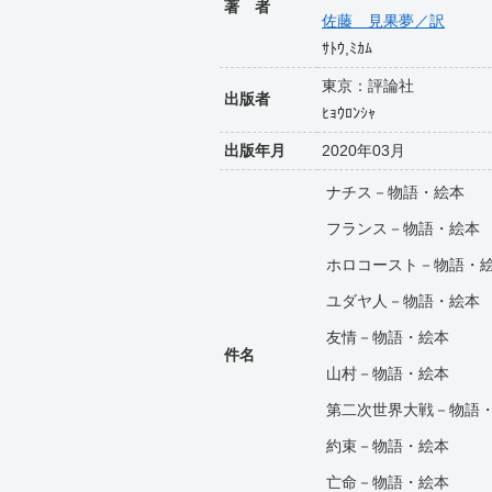
著 者
佐藤 見果夢／訳
ｻﾄｳ,ﾐｶﾑ
東京：評論社
出版者
ﾋｮｳﾛﾝｼｬ
出版年月
2020年03月
ナチス－物語・絵本
フランス－物語・絵本
ホロコースト－物語・
ユダヤ人－物語・絵本
友情－物語・絵本
件名
山村－物語・絵本
第二次世界大戦－物語
約束－物語・絵本
亡命－物語・絵本