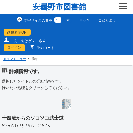
安曇野市図書館
中
大
ＨＯＭＥ
こどもよう
文字サイズの変更
画像表示ON
こんにちはゲストさん
ログイン
予約カート
メインメニュー
詳細
詳細情報です。
選択したタイトルの詳細情報です。
行いたい処理をクリックしてください。
十四歳からのソコソコ武士道
ｼﾞｭｳﾖﾝｻｲ ｶﾗ ﾉ ｿｺｿｺ ﾌﾞｼﾄﾞｳ