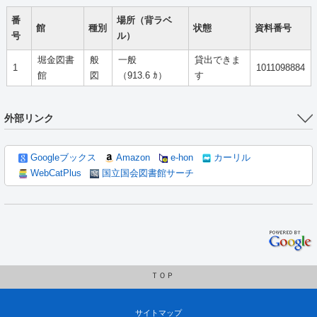
番
場所（背ラベ
館
種別
状態
資料番号
号
ル）
堀金図書
般
一般
貸出できま
1
1011098884
館
図
（913.6 ｶ）
す
外部リンク
Googleブックス
Amazon
e-hon
カーリル
WebCatPlus
国立国会図書館サーチ
ＴＯＰ
サイトマップ