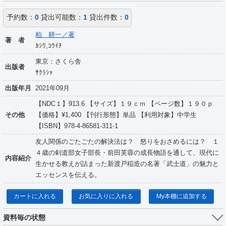
予約数：
0
貸出可能数：
1
貸出件数：
0
柏 耕一／著
著 者
ｶｼﾜ,ｺｳｲﾁ
東京：さくら舎
出版者
ｻｸﾗｼｬ
出版年月
2021年09月
【NDC１】913.6 【サイズ】１９ｃｍ 【ページ数】１９０ｐ
その他
【価格】¥1,400 【刊行形態】単品 【利用対象】中学生
【ISBN】978-4-86581-311-1
友人関係のごたごたの解決法は？ 怒りをおさめるには？ １
４歳の剣道部女子部長・前田芙蓉の成長物語を通して、現代に
内容紹介
生かせる教えが詰まった新渡戸稲造の名著「武士道」の魅力と
エッセンスを伝える。
カートに入れる
お気に入りに入れる
My本棚に追加する
資料毎の状態