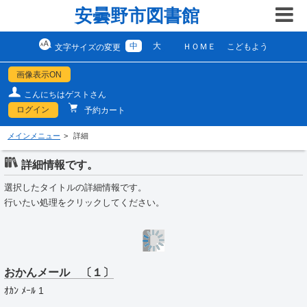
安曇野市図書館
中
大
ＨＯＭＥ
こどもよう
文字サイズの変更
画像表示ON
こんにちはゲストさん
ログイン
予約カート
メインメニュー
詳細
詳細情報です。
選択したタイトルの詳細情報です。
行いたい処理をクリックしてください。
おかんメール 〔１〕
ｵｶﾝ ﾒｰﾙ 1