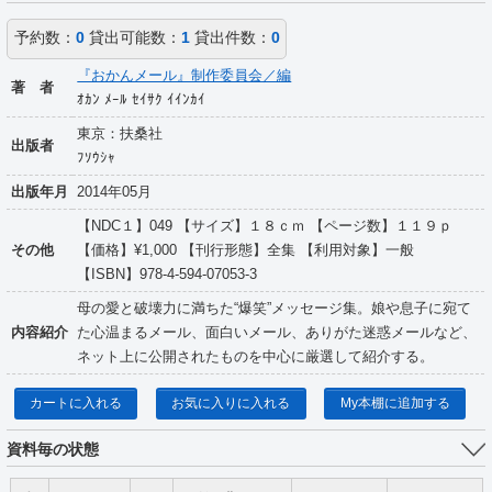
予約数：
0
貸出可能数：
1
貸出件数：
0
『おかんメール』制作委員会／編
著 者
ｵｶﾝ ﾒｰﾙ ｾｲｻｸ ｲｲﾝｶｲ
東京：扶桑社
出版者
ﾌｿｳｼｬ
出版年月
2014年05月
【NDC１】049 【サイズ】１８ｃｍ 【ページ数】１１９ｐ
その他
【価格】¥1,000 【刊行形態】全集 【利用対象】一般
【ISBN】978-4-594-07053-3
母の愛と破壊力に満ちた“爆笑”メッセージ集。娘や息子に宛て
内容紹介
た心温まるメール、面白いメール、ありがた迷惑メールなど、
ネット上に公開されたものを中心に厳選して紹介する。
カートに入れる
お気に入りに入れる
My本棚に追加する
資料毎の状態