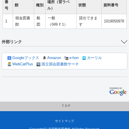
番
場所（背ラベ
館
種別
状態
資料番号
号
ル）
堀金図書
般
一般
貸出できま
1
1019050978
館
図
（049 ｵ 1）
す
外部リンク
Googleブックス
Amazon
e-hon
カーリル
WebCatPlus
国立国会図書館サーチ
ＴＯＰ
サイトマップ