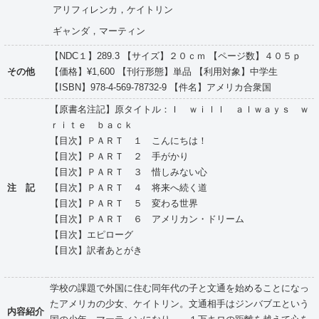
アリフィレンカ，ケイトリン
ギャンダ，マーティン
【NDC１】289.3 【サイズ】２０ｃｍ 【ページ数】４０５ｐ
その他
【価格】¥1,600 【刊行形態】単品 【利用対象】中学生
【ISBN】978-4-569-78732-9 【件名】アメリカ合衆国
【原書名注記】原タイトル：Ｉ ｗｉｌｌ ａｌｗａｙｓ ｗ
ｒｉｔｅ ｂａｃｋ
【目次】ＰＡＲＴ １ こんにちは！
【目次】ＰＡＲＴ ２ 手がかり
【目次】ＰＡＲＴ ３ 惜しみない心
注 記
【目次】ＰＡＲＴ ４ 将来へ続く道
【目次】ＰＡＲＴ ５ 変わる世界
【目次】ＰＡＲＴ ６ アメリカン・ドリーム
【目次】エピローグ
【目次】訳者あとがき
学校の課題で外国に住む同年代の子と文通を始めることになっ
たアメリカの少女、ケイトリン。文通相手はジンバブエという
内容紹介