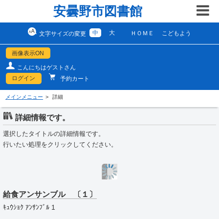
安曇野市図書館
中
大
ＨＯＭＥ
こどもよう
文字サイズの変更
画像表示ON
こんにちはゲストさん
ログイン
予約カート
メインメニュー
詳細
詳細情報です。
選択したタイトルの詳細情報です。
行いたい処理をクリックしてください。
給食アンサンブル 〔１〕
ｷｭｳｼｮｸ ｱﾝｻﾝﾌﾞﾙ 1