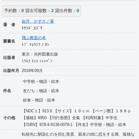
予約数：
0
貸出可能数：
2
貸出件数：
0
如月 かずさ／著
著 者
ｷｻﾗｷﾞ,ｶｽﾞｻ
飛ぶ教室の本
叢書名
ﾄﾌﾞ ｷｮｳｼﾂ ﾉ ﾎﾝ
東京：光村図書出版
出版者
ﾐﾂﾑﾗ ﾄｼｮ ｼｭｯﾊﾟﾝ
出版年月
2018年09月
中学校－物語・絵本
件名
友だち－物語・絵本
給食－物語・絵本
【NDC１】913.6 【サイズ】１９ｃｍ 【ページ数】１８８ｐ
その他
【価格】¥950 【刊行形態】全集 【利用対象】中学生
【ISBN】978-4-8138-0078-1 【件名】中学校－物語・絵本
転校先に馴染むのを拒む美貴、親友の姉に恋をする満、孤独な