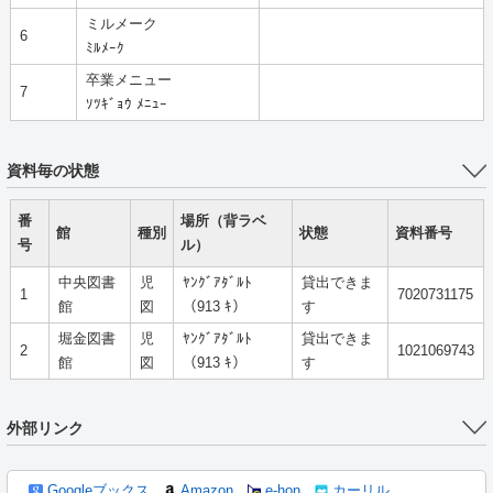
ミルメーク
6
ﾐﾙﾒｰｸ
卒業メニュー
7
ｿﾂｷﾞｮｳ ﾒﾆｭｰ
資料毎の状態
番
場所（背ラベ
館
種別
状態
資料番号
号
ル）
中央図書
児
ﾔﾝｸﾞｱﾀﾞﾙﾄ
貸出できま
1
7020731175
館
図
（913 ｷ）
す
堀金図書
児
ﾔﾝｸﾞｱﾀﾞﾙﾄ
貸出できま
2
1021069743
館
図
（913 ｷ）
す
外部リンク
Googleブックス
Amazon
e-hon
カーリル