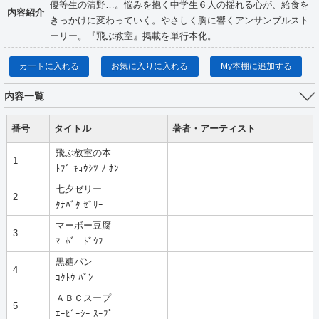
優等生の清野…。悩みを抱く中学生６人の揺れる心が、給食を
内容紹介
きっかけに変わっていく。やさしく胸に響くアンサンブルスト
ーリー。『飛ぶ教室』掲載を単行本化。
カートに入れる
お気に入りに入れる
My本棚に追加する
内容一覧
番号
タイトル
著者・アーティスト
飛ぶ教室の本
1
ﾄﾌﾞ ｷｮｳｼﾂ ﾉ ﾎﾝ
七夕ゼリー
2
ﾀﾅﾊﾞﾀ ｾﾞﾘｰ
マーボー豆腐
3
ﾏｰﾎﾞｰ ﾄﾞｳﾌ
黒糖パン
4
ｺｸﾄｳ ﾊﾟﾝ
ＡＢＣスープ
5
ｴｰﾋﾞｰｼｰ ｽｰﾌﾟ